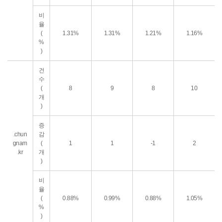
비
율
(
1.31%
1.31%
1.21%
1.16%
%
)
건
수
(
8
9
8
10
개
)
증
.chun
감
gnam
(
1
1
-1
2
.kr
개
)
비
율
(
0.88%
0.99%
0.88%
1.05%
%
)