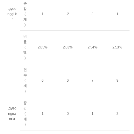
증
.gyeo
감
nggi.k
(
1
-2
-1
1
r
개
)
비
율
(
2.85%
2.63%
2.54%
2.53%
%
)
건
수
(
6
6
7
9
개
)
증
.gyeo
감
ngna
(
1
0
1
2
m.kr
개
)