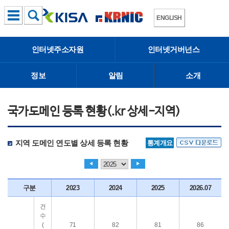
ENGLISH
인터넷주소자원
인터넷거버넌스
정보
알림
소개
국가도메인 등록 현황(.kr 상세-지역)
지역 도메인 연도별 상세 등록 현황
통계개요
◀
▶
구분
2023
2024
2025
2026.07
건
수
(
71
82
81
86