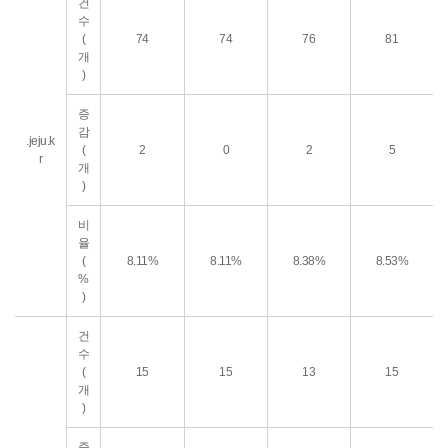
건
수
(
74
74
76
81
개
)
증
감
.jeju.k
(
2
0
2
5
r
개
)
비
율
(
8.11%
8.11%
8.38%
8.53%
%
)
건
수
(
15
15
13
15
개
)
증