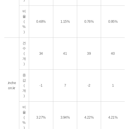
)
비
율
(
0.48%
1.15%
0.76%
0.95%
%
)
건
수
(
34
41
39
40
개
)
증
감
.inche
(
-1
7
-2
1
on.kr
개
)
비
율
(
3.27%
3.94%
4.22%
4.21%
%
)