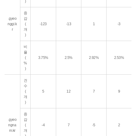
)
증
.gyeo
감
nggi.k
(
-123
-13
1
-3
r
개
)
비
율
(
3.75%
2.5%
2.92%
2.53%
%
)
건
수
(
5
12
7
9
개
)
증
.gyeo
감
ngna
(
-4
7
-5
2
m.kr
개