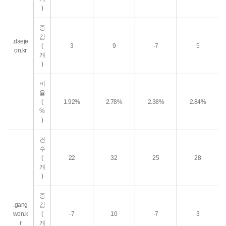
)
증
감
.daeje
(
3
9
-7
5
on.kr
개
)
비
율
(
1.92%
2.78%
2.38%
2.84%
%
)
건
수
(
22
32
25
28
개
)
증
.gang
감
won.k
(
-7
10
-7
3
r
개