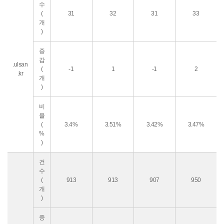
수
(
31
32
31
33
개
)
증
감
.ulsan
(
-1
1
-1
2
.kr
개
)
비
율
(
3.4%
3.51%
3.42%
3.47%
%
)
건
수
(
913
913
907
950
개
)
증