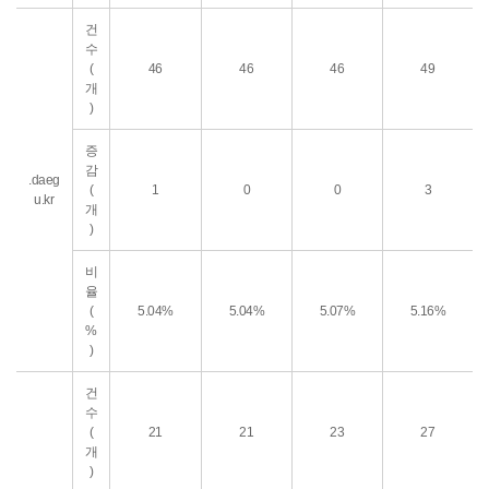
건
수
(
46
46
46
49
개
)
증
감
.daeg
(
1
0
0
3
u.kr
개
)
비
율
(
5.04%
5.04%
5.07%
5.16%
%
)
건
수
(
21
21
23
27
개
)