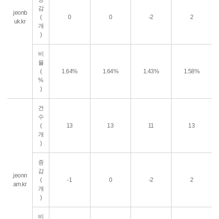
감
.jeonb
(
0
0
-2
2
uk.kr
개
)
비
율
(
1.64%
1.64%
1.43%
1.58%
%
)
건
수
(
13
13
11
13
개
)
증
감
.jeonn
(
-1
0
-2
2
am.kr
개
)
비