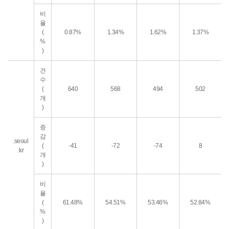
비
율
(
0.87%
1.34%
1.62%
1.37%
%
)
건
수
(
640
568
494
502
개
)
증
감
.seoul
(
-41
-72
-74
8
.kr
개
)
비
율
(
61.48%
54.51%
53.46%
52.84%
%
)