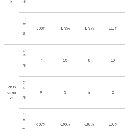
kr
개
)
비
율
(
1.06%
1.73%
1.73%
1.16%
%
)
건
수
(
7
10
8
10
개
)
증
.chun
감
gnam
(
0
3
-2
2
.kr
개
)
비
율
(
0.67%
0.96%
0.87%
1.05%