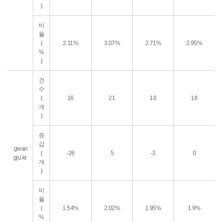
)
비
율
(
2.11%
3.07%
2.71%
2.95%
%
)
건
수
(
16
21
18
18
개
)
증
감
.gwan
(
-26
5
-3
0
gju.kr
개
)
비
율
(
1.54%
2.02%
1.95%
1.9%
%