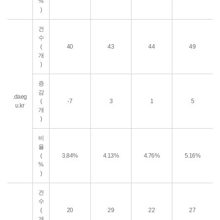
%
)
건
수
(
40
43
44
49
개
)
증
감
.daeg
(
-7
3
1
5
u.kr
개
)
비
율
(
3.84%
4.13%
4.76%
5.16%
%
)
건
수
(
20
29
22
27
개