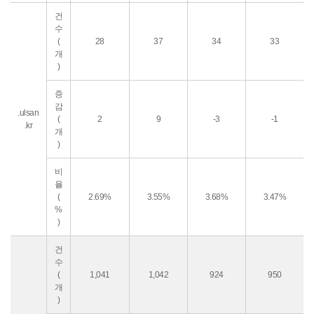
건
수
(
28
37
34
33
개
)
증
감
.ulsan
(
2
9
-3
-1
.kr
개
)
비
율
(
2.69%
3.55%
3.68%
3.47%
%
)
건
수
(
1,041
1,042
924
950
개
)