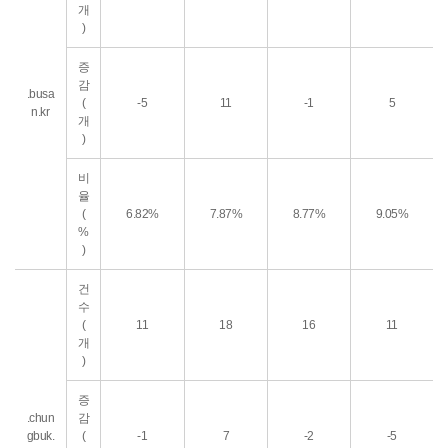
개
)
증
감
.busa
(
-5
11
-1
5
n.kr
개
)
비
율
(
6.82%
7.87%
8.77%
9.05%
%
)
건
수
(
11
18
16
11
개
)
증
.chun
감
gbuk.
(
-1
7
-2
-5