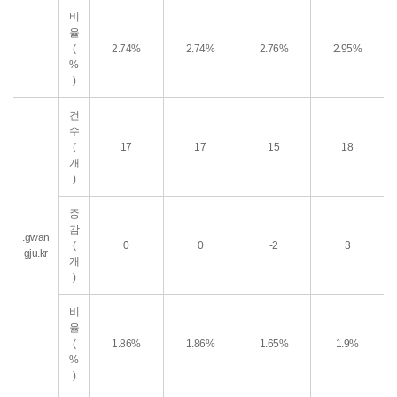
비
율
(
2.74%
2.74%
2.76%
2.95%
%
)
건
수
(
17
17
15
18
개
)
증
감
.gwan
(
0
0
-2
3
gju.kr
개
)
비
율
(
1.86%
1.86%
1.65%
1.9%
%
)