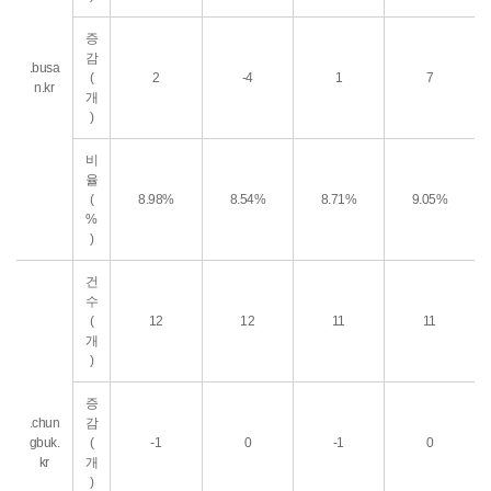
증
감
.busa
(
2
-4
1
7
n.kr
개
)
비
율
(
8.98%
8.54%
8.71%
9.05%
%
)
건
수
(
12
12
11
11
개
)
증
.chun
감
gbuk.
(
-1
0
-1
0
kr
개
)