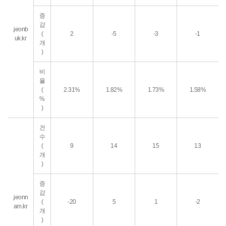
증
감
.jeonb
(
2
-5
-3
-1
uk.kr
개
)
비
율
(
2.31%
1.82%
1.73%
1.58%
%
)
건
수
(
9
14
15
13
개
)
증
감
.jeonn
(
-20
5
1
-2
am.kr
개
)