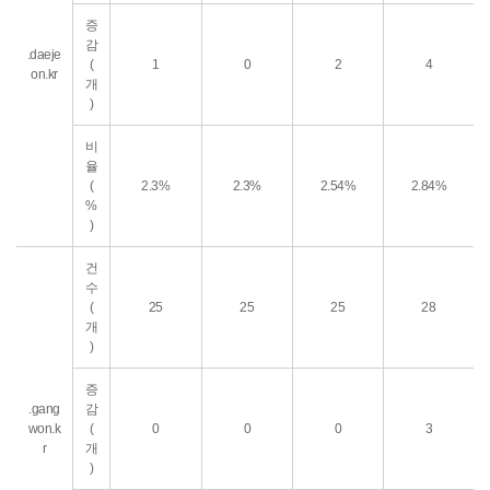
증
감
.daeje
(
1
0
2
4
on.kr
개
)
비
율
(
2.3%
2.3%
2.54%
2.84%
%
)
건
수
(
25
25
25
28
개
)
증
.gang
감
won.k
(
0
0
0
3
r
개
)