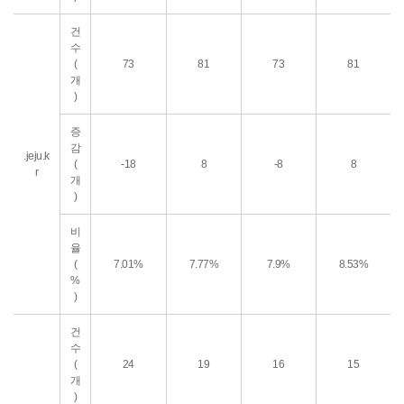
건
수
(
73
81
73
81
개
)
증
감
.jeju.k
(
-18
8
-8
8
r
개
)
비
율
(
7.01%
7.77%
7.9%
8.53%
%
)
건
수
(
24
19
16
15
개
)