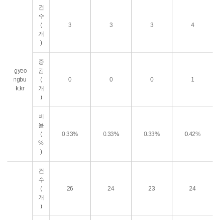
건
수
(
3
3
3
4
개
)
증
.gyeo
감
ngbu
(
0
0
0
1
k.kr
개
)
비
율
(
0.33%
0.33%
0.33%
0.42%
%
)
건
수
(
26
24
23
24
개
)