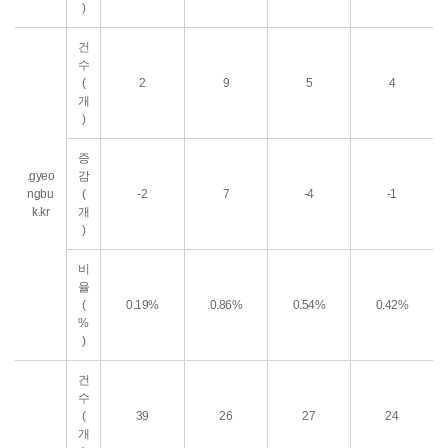
)
건
수
(
2
9
5
4
개
)
증
.gyeo
감
ngbu
(
-2
7
-4
-1
k.kr
개
)
비
율
(
0.19%
0.86%
0.54%
0.42%
%
)
건
수
(
39
26
27
24
개