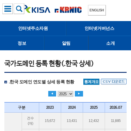
ENGLISH
인터넷주소자원
인터넷거버넌스
정보
알림
소개
국가도메인 등록 현황(.한국 상세)
.한국 도메인 연도별 상세 등록 현황
통계개요
◀
▶
구분
2023
2024
2025
2026.07
건수
15,672
13,431
12,432
11,885
(개)