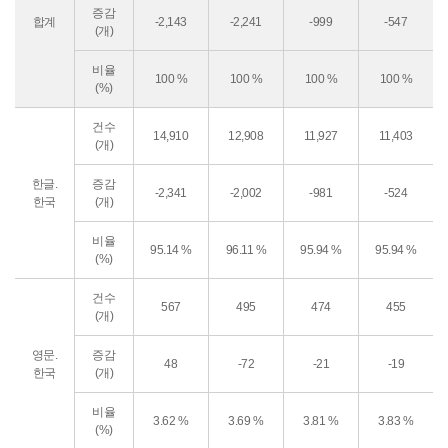
증감
합계
-2,143
-2,241
-999
-547
(개)
비율
100 %
100 %
100 %
100 %
(%)
건수
14,910
12,908
11,927
11,403
(개)
한글.
증감
-2,341
-2,002
-981
-524
한국
(개)
비율
95.14 %
96.11 %
95.94 %
95.94 %
(%)
건수
567
495
474
455
(개)
영문.
증감
48
-72
-21
-19
한국
(개)
비율
3.62 %
3.69 %
3.81 %
3.83 %
(%)